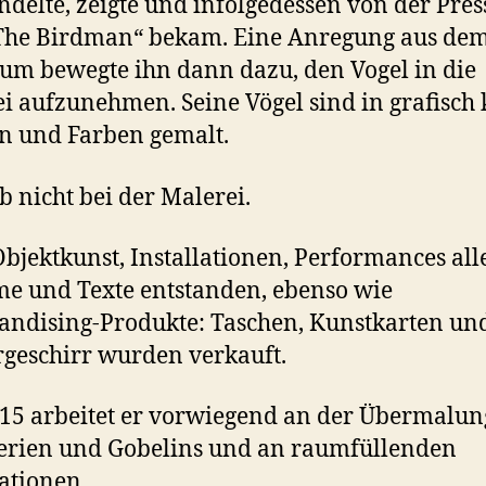
delte, zeigte und infolgedessen von der Pres
„The Birdman“ bekam. Eine Anregung aus de
um bewegte ihn dann dazu, den Vogel in die
i aufzunehmen. Seine Vögel sind in grafisch 
n und Farben gemalt.
eb nicht bei der Malerei.
bjektkunst, Installationen, Performances alle
e und Texte entstanden, ebenso wie
ndising-Produkte: Taschen, Kunstkarten un
geschirr wurden verkauft.
015 arbeitet er vorwiegend an der Übermalun
erien und Gobelins und an raumfüllenden
lationen.