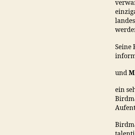
verwan
einzig
landes
werde
Seine 
inform
und
M
ein se
Birdma
Aufent
Birdma
talent