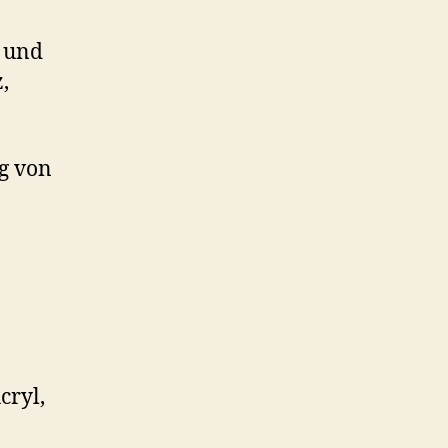
s und
,
g von
cryl,