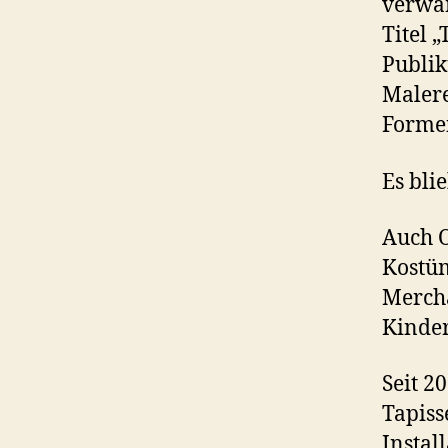
verwan
Titel 
Publik
Malere
Forme
Es bli
Auch O
Kostüm
Mercha
Kinder
Seit 2
Tapiss
Instal