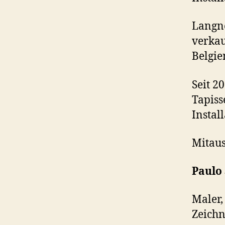
Langne
verkau
Belgie
Seit 2
Tapiss
Instal
Mitaus
Paulo 
Maler,
Zeichn