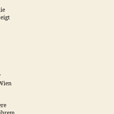
ie
eigt
r
 Wien
ere
 ihrem