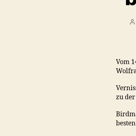
B
Vom 14
Wolfra
Vernis
zu der
Birdma
besten