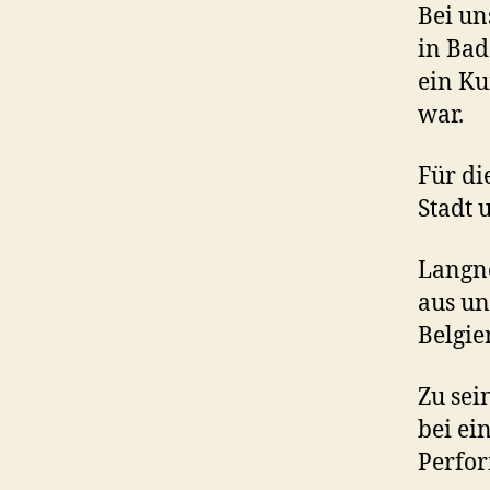
Bei un
in Bad
ein Ku
war.
Für di
Stadt 
Langne
aus un
Belgie
Zu sei
bei ei
Perfor