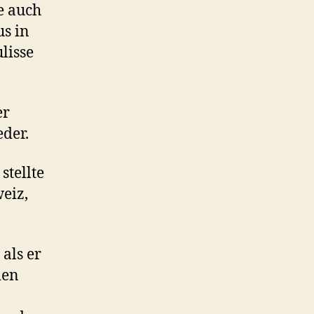
e auch
us in
lisse
er
eder.
stellte
eiz,
als er
den