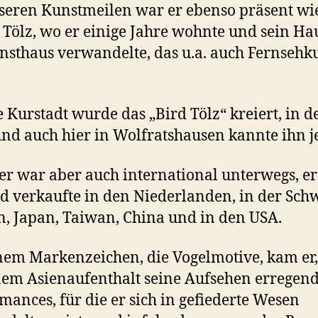
seren Kunstmeilen war er ebenso präsent wi
 Tölz, wo er einige Jahre wohnte und sein Ha
nsthaus verwandelte, das u.a. auch Fernsehku
e Kurstadt wurde das „Bird Tölz“ kreiert, in d
und auch hier in Wolfratshausen kannte ihn j
r war aber auch international unterwegs, er 
d verkaufte in den Niederlanden, in der Schw
n, Japan, Taiwan, China und in den USA.
nem Markenzeichen, die Vogelmotive, kam er, 
nem Asienaufenthalt seine Aufsehen erregen
mances, für die er sich in gefiederte Wesen