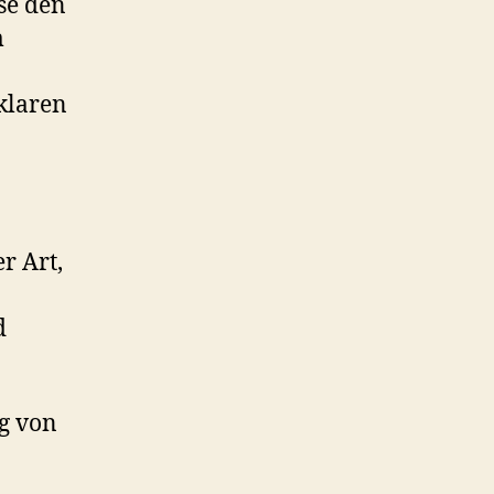
se den
m
klaren
r Art,
d
g von