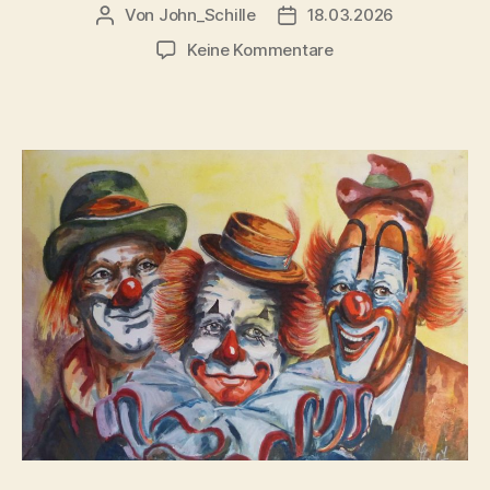
Von
John_Schille
18.03.2026
Beitragsautor
Veröffentlichungsdatum
zu
Keine Kommentare
Die
Clowns
verlassen
Wolfratshausen