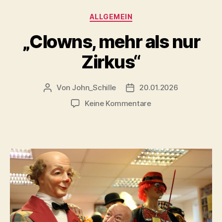
Kategorien
ALLGEMEIN
„Clowns, mehr als nur
Zirkus“
Von
John_Schille
20.01.2026
Beitragsautor
Veröffentlichungsdatum
zu
Keine Kommentare
„Clowns,
mehr
als
nur
Zirkus“