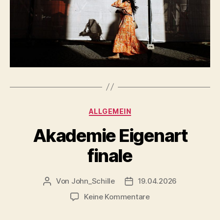
Kategorien
ALLGEMEIN
Akademie Eigenart
finale
Von
John_Schille
19.04.2026
Beitragsautor
Veröffentlichungsdatum
zu
Keine Kommentare
Akademie
Eigenart