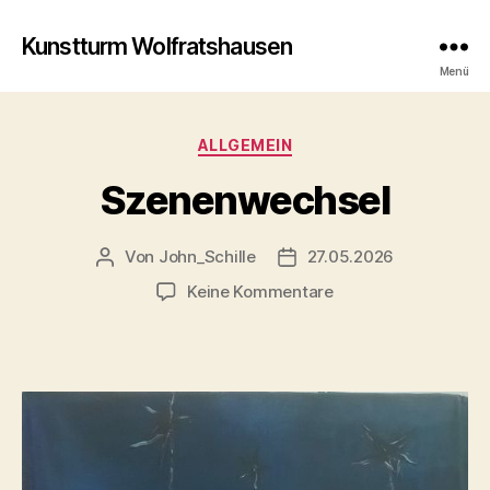
Kunstturm Wolfratshausen
Menü
Kategorien
ALLGEMEIN
Szenenwechsel
Von
John_Schille
27.05.2026
Beitragsautor
Veröffentlichungsdatum
zu
Keine Kommentare
Szenenwechsel