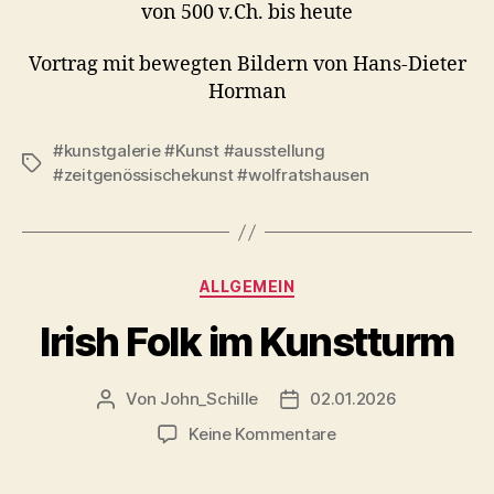
von 500 v.Ch. bis heute
Vortrag mit bewegten Bildern von Hans-Dieter
Horman
#kunstgalerie #Kunst #ausstellung
Schlagwörter
#zeitgenössischekunst #wolfratshausen
Kategorien
ALLGEMEIN
Irish Folk im Kunstturm
Von
John_Schille
02.01.2026
Beitragsautor
Veröffentlichungsdatum
zu
Keine Kommentare
Irish
Folk