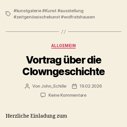
#kunstgalerie #Kunst #ausstellung
Schlagwörter
#zeitgenössischekunst #wolfratshausen
Kategorien
ALLGEMEIN
Vortrag über die
Clowngeschichte
Von
John_Schille
19.02.2026
Beitragsautor
Veröffentlichungsdatum
zu
Keine Kommentare
Vortrag
über
die
Herzliche Einladung zum
Clowngeschichte