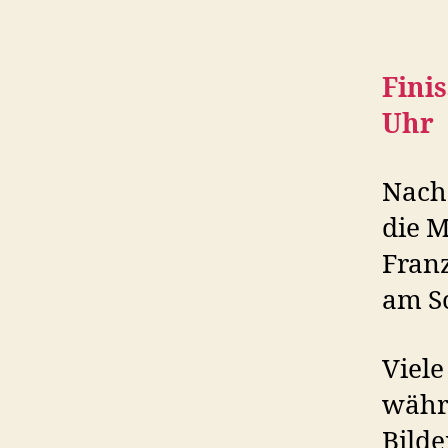
Fini
Uhr
Nach
die M
Fran
am S
Viele
währ
Bilde