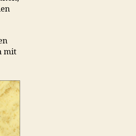
fien
en
m mit