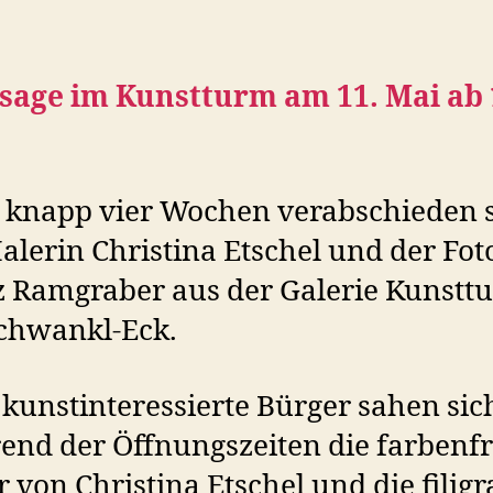
ssage im Kunstturm am 11. Mai ab
 knapp vier Wochen verabschieden 
alerin Christina Etschel und der Fot
z Ramgraber aus der Galerie Kunstt
chwankl-Eck.
 kunstinteressierte Bürger sahen sic
end der Öffnungszeiten die farbenf
r von Christina Etschel und die filig