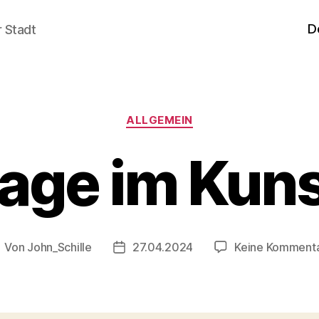
D
r Stadt
Kategorien
ALLGEMEIN
sage im Kun
Von
John_Schille
27.04.2024
Keine Komment
eitragsautor
Veröffentlichungsdatum