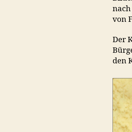
nach 
von 
Der K
Bürge
den K