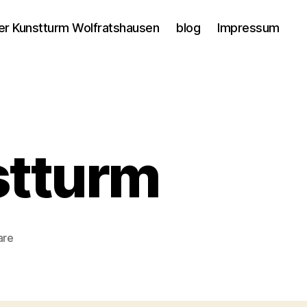
er Kunstturm Wolfratshausen
blog
Impressum
stturm
zu
are
Finissage
im
Kunstturm