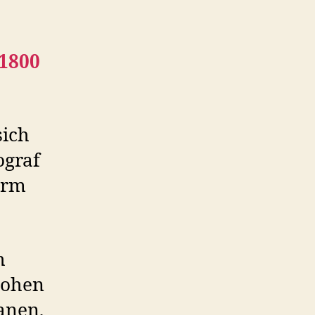
 1800
sich
ograf
urm
h
rohen
ranen,