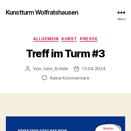
Kunstturm Wolfratshausen
Menü
Kategorien
ALLGEMEIN
KUNST
PRESSE
Treff im Turm #3
Von
John_Schille
13.04.2024
Beitragsautor
Veröffentlichungsdatum
zu
Keine Kommentare
Treff
im
Turm
#3