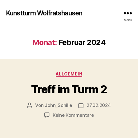
Kunstturm Wolfratshausen
Menü
Monat:
Februar 2024
Kategorien
ALLGEMEIN
Treff im Turm 2
Von
John_Schille
27.02.2024
Beitragsautor
Veröffentlichungsdatum
zu
Keine Kommentare
Treff
im
Turm