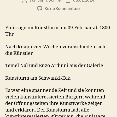
Von
John_Schille
03.02.2024
Beitragsautor
Veröffentlichungsdatum
zu
Keine Kommentare
Einladung
zur
Finissage
Finissage im Kunstturm am 09.Februar ab 1800
Uhr
Nach knapp vier Wochen verabschieden sich
die Künstler
Temel Nal und Enzo Arduini aus der Galerie
Kunstturm am Schwankl-Eck.
Es war eine spannende Zeit und sie konnten
vielen kunstinteressierten Bürgern während
der Öffnungszeiten ihre Kunstwerke zeigen
und erklären. Der Kunstturm lädt alle
kunstinteressierten Bürger ein, die Finissage