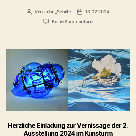
Von
John_Schille
13.02.2024
Beitragsautor
Veröffentlichungsdatum
zu
Keine Kommentare
“ IT
TAKES
TWO
TO
TANGO “
Herzliche Einladung zur Vernissage der 2.
Ausstellung 2024 im Kunsturm