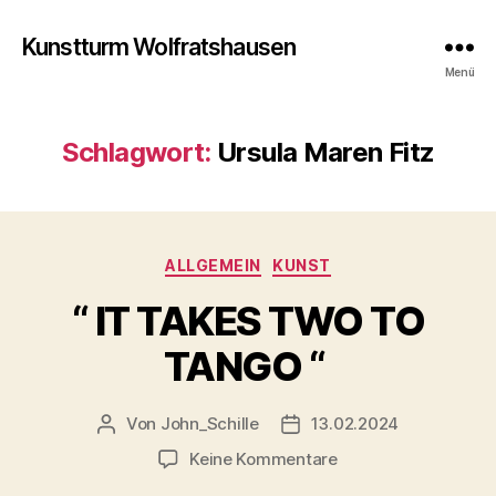
Kunstturm Wolfratshausen
Menü
Schlagwort:
Ursula Maren Fitz
Kategorien
ALLGEMEIN
KUNST
“ IT TAKES TWO TO
TANGO “
Von
John_Schille
13.02.2024
Beitragsautor
Veröffentlichungsdatum
zu
Keine Kommentare
“ IT