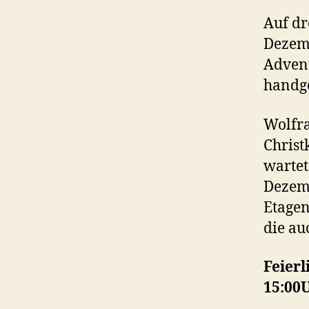
Auf dr
Dezemb
Advent
handge
Wolfra
Christ
wartet
Dezemb
Etagen
die au
Feierl
15:00