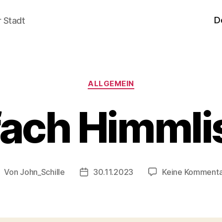
D
r Stadt
Kategorien
ALLGEMEIN
fach Himmli
Von
John_Schille
30.11.2023
Keine Komment
eitragsautor
Veröffentlichungsdatum