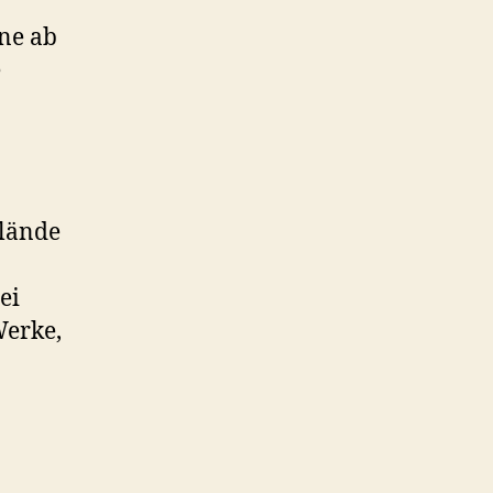
ine ab
e
ßlände
ei
Werke,