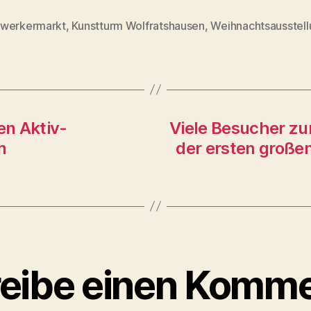
werkermarkt
,
Kunstturm Wolfratshausen
,
Weihnachtsausstell
rter
en Aktiv-
Viele Besucher z
n
der ersten große
eibe einen Komme