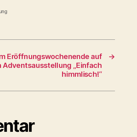
ung
um Eröffnungswochenende auf
→
n Adventsausstellung „Einfach
himmlisch!“
ntar