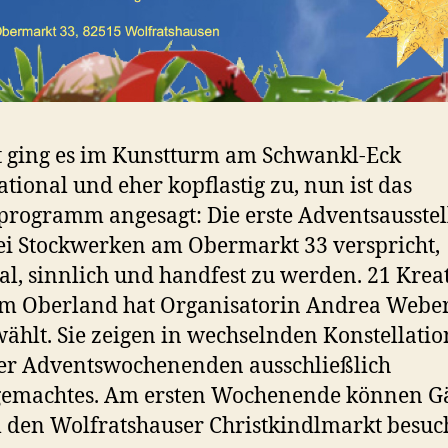
t ging es im Kunstturm am Schwankl-Eck
ational und eher kopflastig zu, nun ist das
rogramm angesagt: Die erste Adventsausste
ei Stockwerken am Obermarkt 33 verspricht,
al, sinnlich und handfest zu werden. 21 Krea
m Oberland hat Organisatorin Andrea Weber
ählt. Sie zeigen in wechselnden Konstellati
er Adventswochenenden ausschließlich
emachtes. Am ersten Wochenende können Gä
den Wolfratshauser Christkindlmarkt besuc