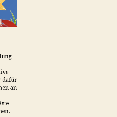
llung
tive
 dafür
onen an
ste
hen.