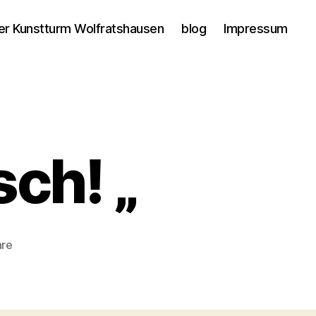
er Kunstturm Wolfratshausen
blog
Impressum
sch! „
zu
are
“
Einfach
Himmlisch!
„