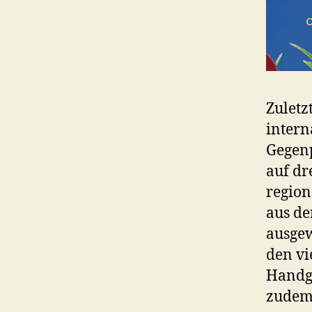
Zuletz
intern
Gegenp
auf dr
region
aus de
ausgew
den vi
Handg
zudem 